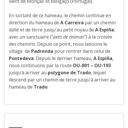
vient de Monção et Melgaço (Portugal).
En sortant de ce hameau, le chemin continue en
direction du hameau de
A Carreira
par un chemin
dallé et de terre jusqu'au petit noyau de
A Espiña
,
avec un sanctuaire ("
peto de ánimas
") à la croisée
des chemins. Depuis ce point, nous laissons le
village de
Padrenda
pour rentrer dans celui de
Pontedeva
. Depuis le dernier hameau,
A Espiña
,
nous continuons par la route
OU-801 – OU-193
jusqu'à arriver au
polygone de
Trado
, lequel
descend par un chemin de terre jusqu'à arriver au
hameau de
Trado
.