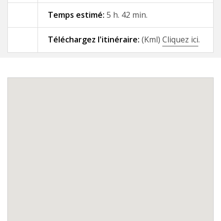
Temps estimé:
5 h. 42 min.
09 - A Gándara - Santiago de
Compostela
Téléchargez l'itinéraire:
(Kml)
Cliquez ici
.