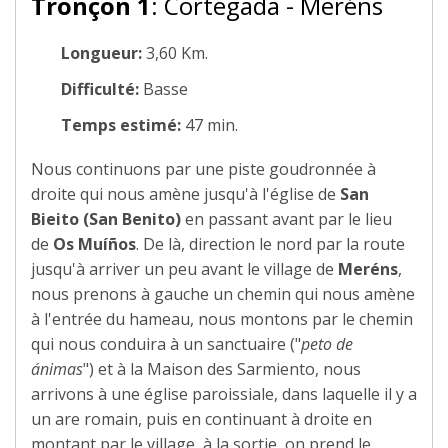
Tronçon 1
: Cortegada - Meréns
Longueur:
3,60 Km.
Difficulté:
Basse
Temps estimé:
47 min.
Nous continuons par une piste goudronnée à
droite qui nous amène jusqu'à l'église de
San
Bieito (San Benito)
en passant avant par le lieu
de
Os Muíños
. De là, direction le nord par la route
jusqu'à arriver un peu avant le village de
Meréns
,
nous prenons à gauche un chemin qui nous amène
à l'entrée du hameau, nous montons par le chemin
qui nous conduira à un sanctuaire ("
peto de
ánimas
") et à la Maison des Sarmiento, nous
arrivons à une église paroissiale, dans laquelle il y a
un are romain, puis en continuant à droite en
montant par le village, à la sortie, on prend le