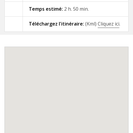
Temps estimé:
2 h. 50 min.
09 - A Gándara - Santiago de
Compostela
Téléchargez l'itinéraire:
(Kml)
Cliquez ici
.