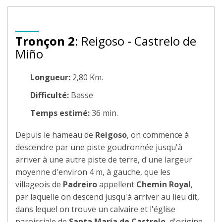
Tronçon 2
: Reigoso - Castrelo de
Miño
Longueur:
2,80 Km.
Difficulté:
Basse
Temps estimé:
36 min.
Depuis le hameau de
Reigoso
, on commence à
descendre par une piste goudronnée jusqu'à
arriver à une autre piste de terre, d'une largeur
moyenne d'environ 4 m, à gauche, que les
villageois de
Padreiro
appellent
Chemin Royal
,
par laquelle on descend jusqu'à arriver au lieu dit,
dans lequel on trouve un calvaire et l'église
paroissiale de
Santa María de Castrelo
, d'origine