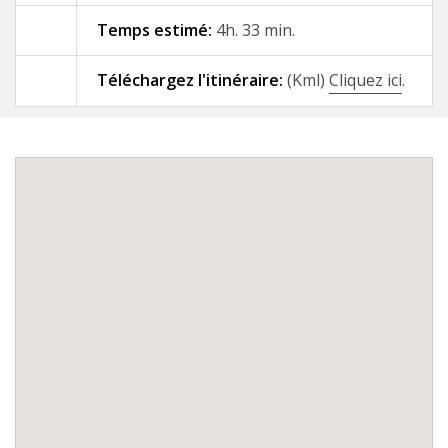
Temps estimé:
4h. 33 min.
09 - A Gándara - Santiago de
Compostela
Téléchargez l'itinéraire:
(Kml)
Cliquez ici
.