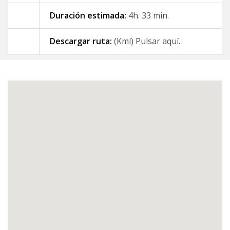
Duración estimada:
4h. 33 min.
09 - A Gándara - Santiago de
Compostela
Descargar ruta:
(Kml)
Pulsar aquí
.