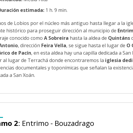
Duración estimada:
1 h. 9 min.
mos de Lobios por el núcleo más antiguo hasta llegar a la ig
te histórico para proseguir dirección al municipio de
Entri
araje conocido como
A Sobreira
hasta la aldea de
Quintáns
d
Antonio
, dirección
Feira Vella
, se sigue hasta el lugar de
O 
órico de Pacín
, en esta aldea hay una capilla dedicada a Sa
ar al lugar de Terrachá donde encontraremos la
iglesia ded
rencias documentales y toponímicas que señalan la existencia
cada a San Xoán.
amo 2
: Entrimo - Bouzadrago