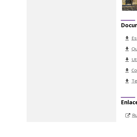
Docu
Es
Qu
Ut
Co
Te
Enlac
Ru