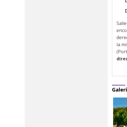
D
Salie
enco
dere
la m
(Por
dire
Galer