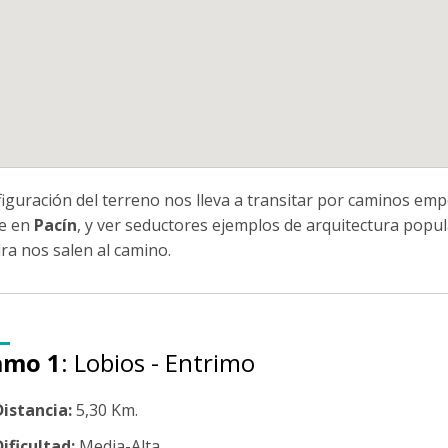
iguración del terreno nos lleva a transitar por caminos em
e en
Pacín
, y ver seductores ejemplos de arquitectura popular
ra nos salen al camino.
amo 1
: Lobios - Entrimo
Distancia:
5,30 Km.
ificultad:
Media-Alta