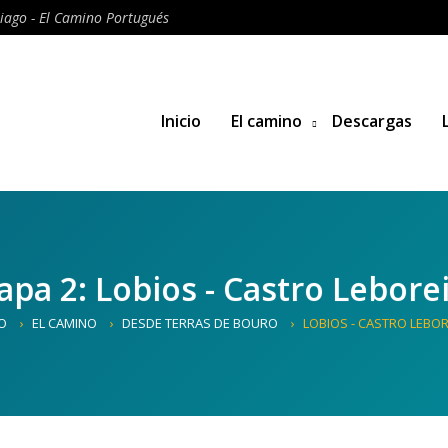
iago - El Camino Portugués
Inicio
El camino
Descargas
apa 2: Lobios - Castro Lebore
IO
EL CAMINO
DESDE TERRAS DE BOURO
LOBIOS - CASTRO LEBO