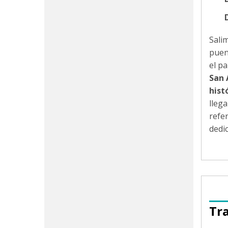
Sali
puen
el p
San 
hist
lleg
refe
dedi
Tr