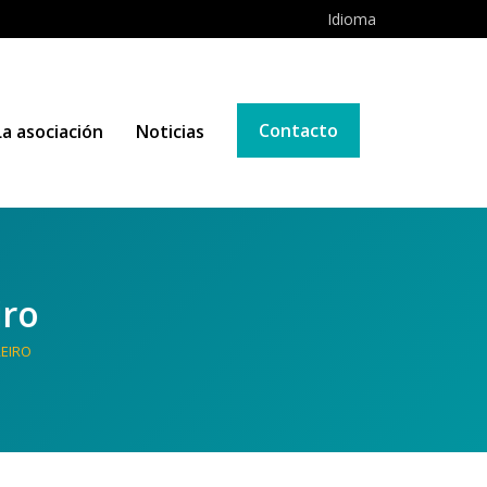
Idioma
Contacto
La asociación
Noticias
iro
REIRO