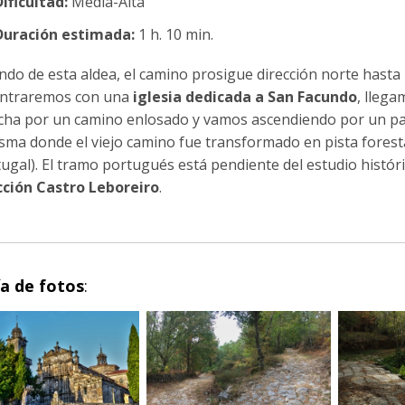
ificultad:
Media-Alta
Duración estimada:
1 h. 10 min.
ndo de esta aldea, el camino prosigue dirección norte hasta 
ntraremos con una
iglesia dedicada a San Facundo
, llega
cha por un camino enlosado y vamos ascendiendo por un paraje
isma donde el viejo camino fue transformado en pista foresta
tugal). El tramo portugués está pendiente del estudio histór
cción Castro Leboreiro
.
ía de fotos
: