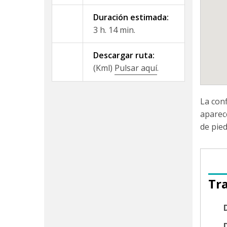
Duración estimada:
3 h. 14 min.
Descargar ruta:
(Kml)
Pulsar aquí
.
La conf
aparec
de pied
Tr
D