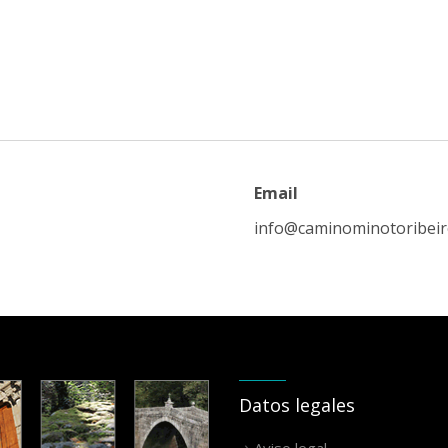
Email
info@caminominotoribei
Datos legales
Aviso legal