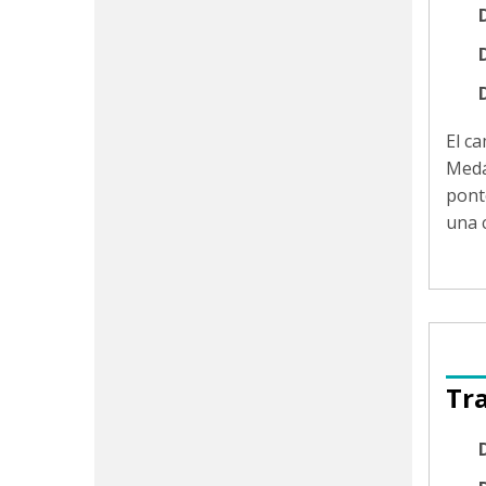
D
El c
Medá
pont
una 
Tr