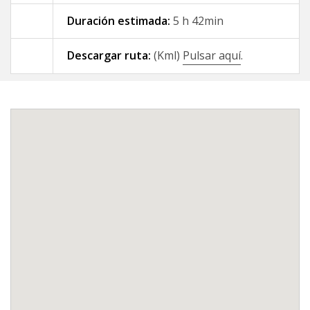
Duración estimada:
5 h 42min
09 - A Gándara - Santiago de
Compostela
Descargar ruta:
(Kml)
Pulsar aquí
.