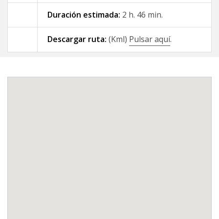
Duración estimada:
2 h. 46 min.
09 - A Gándara - Santiago de
Compostela
Descargar ruta:
(Kml)
Pulsar aquí
.