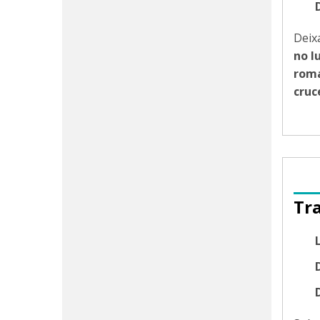
Dei
no l
roma
cruc
Tr