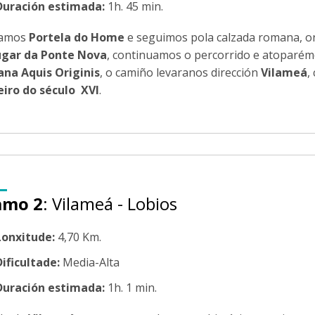
Duración estimada:
1h. 45 min.
xamos
Portela do Home
e seguimos pola calzada romana, 
ugar da Ponte Nova
, continuamos o percorrido e atoparém
na Aquis Originis
, o camiño levaranos dirección
Vilameá
,
eiro do século XVI
.
amo 2
: Vilameá - Lobios
Lonxitude:
4,70 Km.
Dificultade:
Media-Alta
Duración estimada:
1h. 1 min.