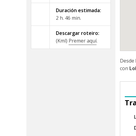
Duración estimada:
2 h. 46 min.
Descargar roteiro:
(Kml)
Premer aquí
.
Desde
con
Lo
Tr