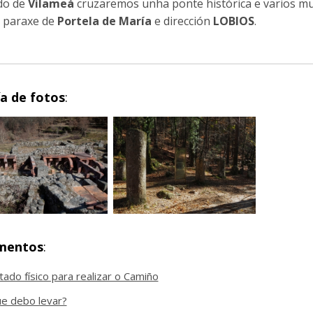
do de
Vilameá
cruzaremos unha ponte histórica e varios m
a paraxe de
Portela de María
e dirección
LOBIOS
.
ía de fotos
:
mentos
:
tado físico para realizar o Camiño
e debo levar?