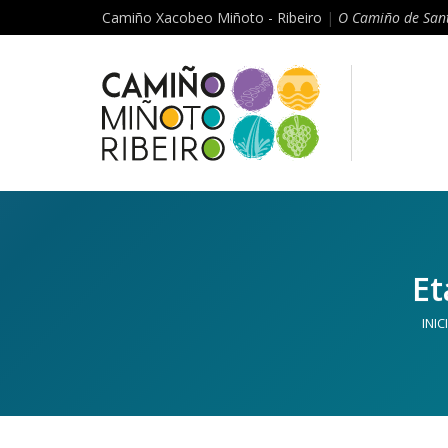
Camiño Xacobeo Miñoto - Ribeiro
|
O Camiño de Sant
Et
INIC