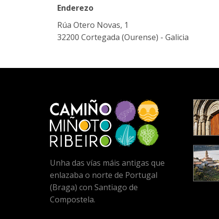
Enderezo
Rúa Otero Novas, 1
32200 Cortegada (Ourense) - Galicia
Unha das vías máis antigas que
enlazaba o norte de Portugal
(Braga) con Santiago de
Compostela.