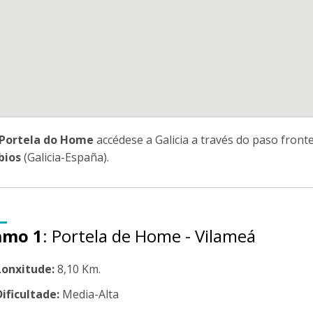
Portela do Home
accédese a Galicia a través do paso front
bios
(Galicia-España).
amo 1
: Portela de Home - Vilameá
Lonxitude:
8,10 Km.
Dificultade:
Media-Alta