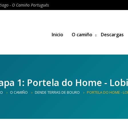
iago - O Camiño Portugués
Inicio
O camiño
Descargas
apa 1: Portela do Home - Lob
IO
O CAMIÑO
DENDE TERRAS DE BOURO
PORTELA DO HOME - LO