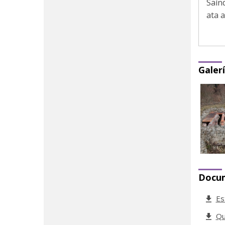
Saín
ata 
Galer
Docu
Es
Qu