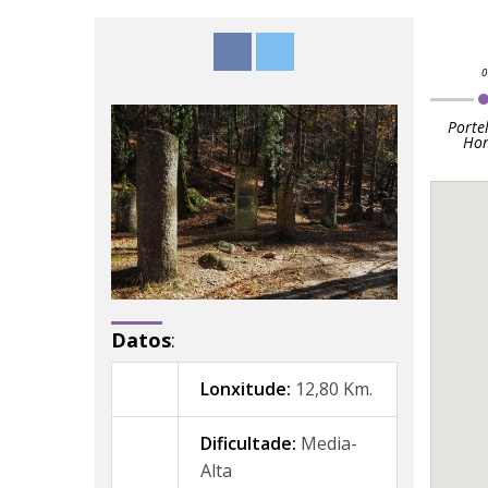
Porte
Ho
Datos
:
Lonxitude:
12,80 Km.
Dificultade:
Media-
Alta