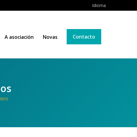
Idioma
Contacto
A asociación
Novas
ios
BIOS