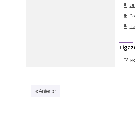
Ut
Co
Te
Ligaz
Ro
« Anterior