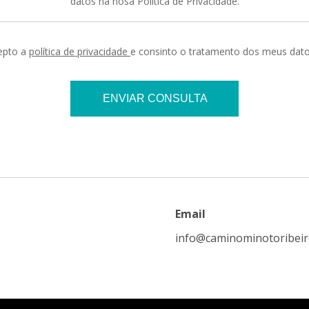
datos na nosa Política de Privacidade.
cepto a
política de privacidade
e consinto o tratamento dos meus dato
Email
info@caminominotoribei