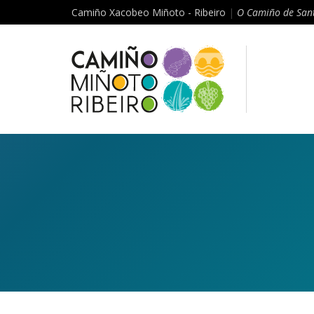
Camiño Xacobeo Miñoto - Ribeiro
|
O Camiño de Sant