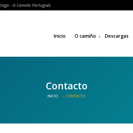
iago - O Camiño Portugués
Inicio
O camiño
Descargas
Contacto
INICIO
CONTACTO