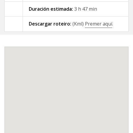
Duración estimada:
3 h 47 min
09 - A Gándara - Santiago de
Compostela
Descargar roteiro:
(Kml)
Premer aquí
.