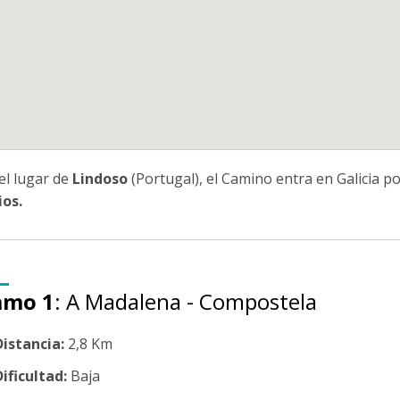
el lugar de
Lindoso
(Portugal), el Camino entra en Galicia po
ios
.
amo 1
: A Madalena - Compostela
Distancia:
2,8 Km
ificultad:
Baja