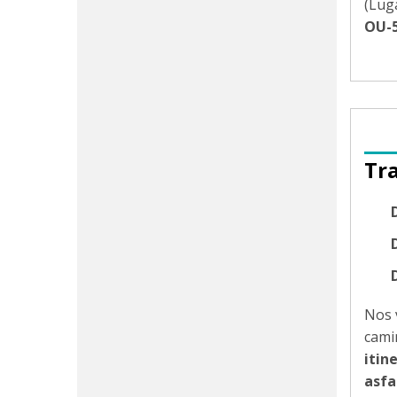
(Lug
OU-
Tr
D
Nos 
cami
itin
asfa