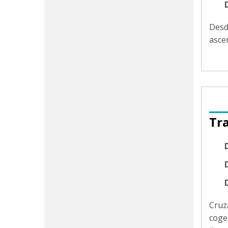
Des
asce
Tr
D
Cruz
coge