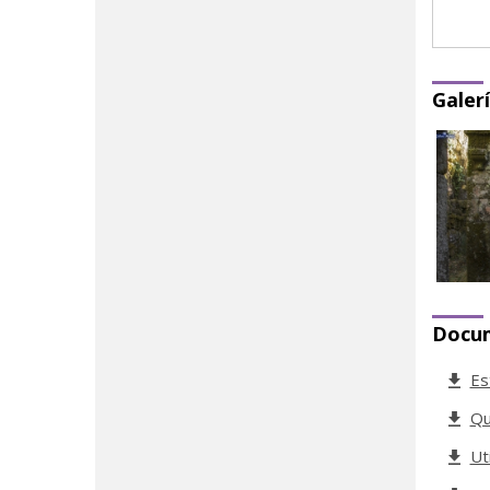
Galer
Docu
Es
Qu
Ut