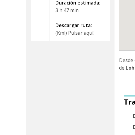
Duración estimada:
3 h 47 min
Descargar ruta:
(Kml)
Pulsar aquí
.
Desde 
de
Lob
Tr
D