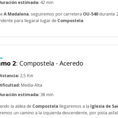
Duración estimada:
42 min
de
A Madalena
, seguiremos por carretera
OU-540
durante 2
ndente para llegaral lugar de
Compostela
.
amo 2
: Compostela - Aceredo
Distancia:
2,5 Km
ificultad:
Media-Alta
Duración estimada:
38 min
ando la aldea de
Compostela
llegaremos a la
Iglesia de S
remos un camino a la izquierda descendente, por pista asfalt