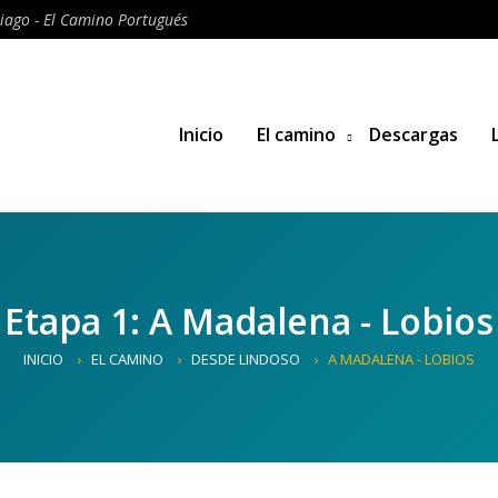
iago - El Camino Portugués
Inicio
El camino
Descargas
Etapa 1: A Madalena - Lobios
INICIO
EL CAMINO
DESDE LINDOSO
A MADALENA - LOBIOS