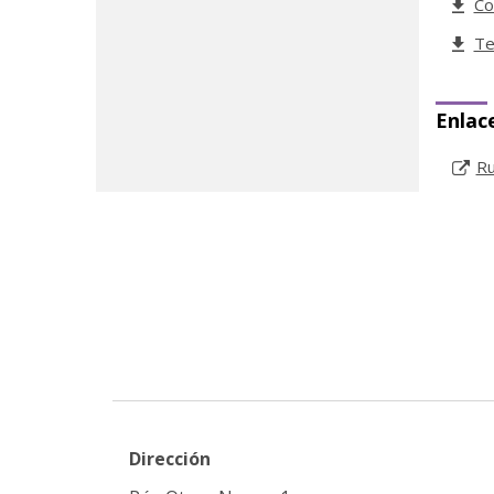
Co
Te
Enlac
Ru
Dirección