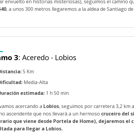
ar envuelto en historias misteriosas), seguimos el camino q
540
, a unos 300 metros llegaremos a la aldea de Santiago d
amo 3
: Aceredo - Lobios
Distancia:
5 Km
ificultad:
Media-Alta
Duración estimada:
1 h 50 min
vamos acercando a
Lobios
, seguimos por carretera 3,2 km a
no ascendente que nos llevará a un hermoso
cruceiro del s
erario que viene desde Portela de Home), dejaremos el cr
ltada para llegar a Lobios.