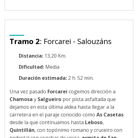
Tramo 2
: Forcarei - Salouzáns
Distancia:
13,20 Km.
Dificultad:
Media
Duración estimada:
2 h. 52 min.
Una vez pasado
Forcarei
cogemos dirección a
Chamosa
y
Salgueiro
por pista asfaltada que
dejamos en esta última aldea hasta llegar a la
carretera en el paraje conocido como
As Casetas
desde la que continuamos hasta
Leboso
,
Quintillán
, con topónimo romano y cruceiro con
pedestal con conchas de vieira,
ermita de San