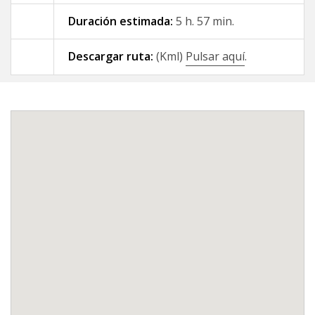
Duración estimada:
5 h. 57 min.
09 - A Gándara - Santiago de
Compostela
Descargar ruta:
(Kml)
Pulsar aquí
.