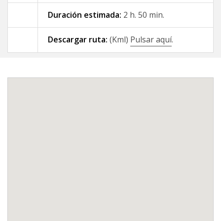
Duración estimada:
2 h. 50 min.
09 - A Gándara - Santiago de
Compostela
Descargar ruta:
(Kml)
Pulsar aquí
.