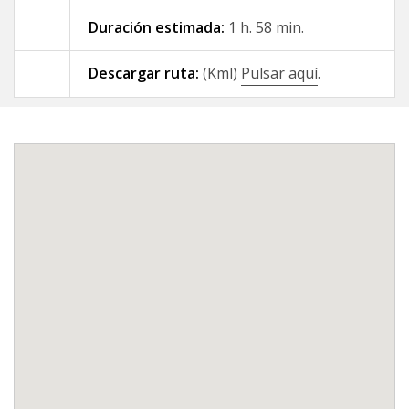
Duración estimada:
1 h. 58 min.
09 - A Gándara - Santiago de
Compostela
Descargar ruta:
(Kml)
Pulsar aquí
.