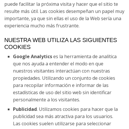
Cortegada
02 - Cortegada - Ribadavia
puede facilitar la próxima visita y hacer que el sitio te
(fácil)
02 - Lobios - Castro Leboreiro
resulte más útil. Las cookies desempeñan un papel muy
04 - Cortegada - Ribadavia
importante, ya que sin ellas el uso de la Web sería una
(fácil)
02 - Cortegada - Ribadavia
03 - Castro Leboreiro -
experiencia mucho más frustrante.
(difícil)
Cortegada
04 - Cortegada - Ribadavia
(difícil)
03 - Ribadavia - Pazos de
04 - Cortegada - Ribadavia
NUESTRA WEB UTILIZA LAS SIGUIENTES
Arenteiro
(fácil)
COOKIES
05 - Ribadavia - Pazos de
Arenteiro
04 - Pazos de Arenteiro -
Google Analytics
es la herramienta de analítica
04 - Cortegada - Ribadavia
Soutelo de Montes
(difícil)
que nos ayuda a entender el modo en que
06 - Pazos de Arenteiro -
nuestros visitantes interactúan con nuestras
Soutelo de Montes
05 - Soutelo de Montes - O
05 - Ribadavia - Pazos de
propiedades. Utilizando un conjunto de cookies
Foxo
Arenteiro
para recopilar información e informar de las
07 - Soutelo de Montes - O
Foxo
06 - O Foxo - A Gándara
estadísticas de uso del sitio web sin identificar
06 - Pazos de Arenteiro -
Soutelo de Montes
personalmente a los visitantes.
08 - O Foxo - A Gándara
07 - A Gándara - Santiago de
Compostela
Publicidad
. Utilizamos cookies para hacer que la
07 - Soutelo de Montes - O
09 - A Gándara - Santiago de
Foxo
publicidad sea más atractiva para los usuarios.
Compostela
Las cookies suelen utilizarse para seleccionar
08 - O Foxo - A Gándara