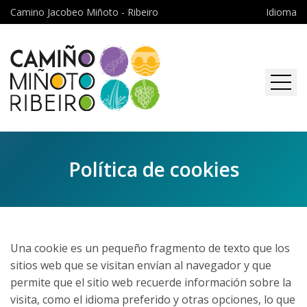
Camino Jacobeo Miñoto - Ribeiro
Idioma
Inicio
El camino
Política de cookies
Introducción: Camino Miñoto
Descargas
Ribeiro
La asociación
Desde Lindoso
Noticias
01 - A Madalena - Lobios
Una cookie es un pequeño fragmento de texto que los
Desde Padrenda
sitios web que se visitan envían al navegador y que
Contacto
02 - Lobios - Castro Leboreiro
01 - Frieira 'Padrenda' -
Desde Terras de Bouro
permite que el sitio web recuerde información sobre la
Cortegada
visita, como el idioma preferido y otras opciones, lo que
03 - Castro Leboreiro -
01 - Portela do Home - Lobios