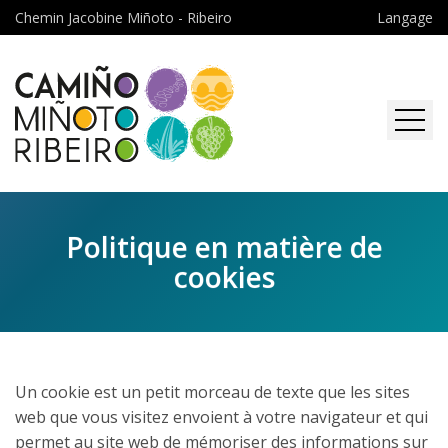
Chemin Jacobine Miñoto - Ribeiro
Langage
Accueil
Le chemin
Politique en matière de
Présentation: Chemin Miñoto
Téléchargements
cookies
Ribeiro
L'association
De Lindoso
Nouvelles
01 - A Magadalena - Lobios
De Padrenda
Un cookie est un petit morceau de texte que les sites
Contact
02 - Lobios - Castro Leboreiro
01 - Frieira “Padrenda” -
De Terras de Bouro
web que vous visitez envoient à votre navigateur et qui
Cortegada
03 - Castro Leboreiro -
01 - Portela do Home - Lobios
permet au site web de mémoriser des informations sur