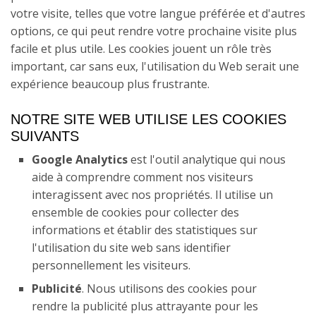
Cortegada
02 - Cortegada - Ribadavia
votre visite, telles que votre langue préférée et d'autres
(facile)
02 - Lobios - Castro Leboreiro
options, ce qui peut rendre votre prochaine visite plus
04 - Cortegada - Ribadavia
facile et plus utile. Les cookies jouent un rôle très
(facile)
02 - Cortegada - Ribadavia
03 - Castro Leboreiro -
(difficile)
important, car sans eux, l'utilisation du Web serait une
Cortegada
04 - Cortegada - Ribadavia
expérience beaucoup plus frustrante.
(difficile)
03 - Ribadavia - Pazos de
04 - Cortegada - Ribadavia
Arenteiro
(facile)
NOTRE SITE WEB UTILISE LES COOKIES
05 - Ribadavia - Pazos de
SUIVANTS
Arenteiro
04 - Pazos de Arenteiro -
04 - Cortegada - Ribadavia
Soutelo de Montes
(difficile)
Google Analytics
est l'outil analytique qui nous
06 - Pazos de Arenteiro -
aide à comprendre comment nos visiteurs
Soutelo de Montes
05 - Soutelo de Montes - O
05 - Ribadavia - Pazos de
Foxo
interagissent avec nos propriétés. Il utilise un
Arenteiro
07 - Soutelo de Montes - O
ensemble de cookies pour collecter des
Foxo
06 - O Foxo - A Gándara
06 - Pazos de Arenteiro -
informations et établir des statistiques sur
Soutelo de Montes
l'utilisation du site web sans identifier
08 - O Foxo - A Gándara
07 - A Gándara - Santiago de
personnellement les visiteurs.
Compostela
07 - Soutelo de Montes - O
09 - A Gándara - Santiago de
Foxo
Publicité
. Nous utilisons des cookies pour
Compostela
rendre la publicité plus attrayante pour les
08 - O Foxo - A Gándara