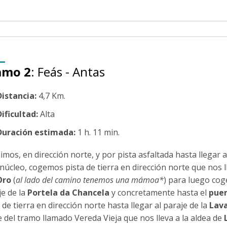
amo 2
: Feás - Antas
Distancia:
4,7 Km.
ificultad:
Alta
Duración estimada:
1 h. 11 min.
mos, en dirección norte, y por pista asfaltada hasta llegar a
 núcleo, cogemos pista de tierra en dirección norte que nos 
Oro
(
al lado del camino tenemos una mámoa*
) para luego coge
je de la
Portela da Chancela
y concretamente hasta el
puen
 de tierra en dirección norte hasta llegar al paraje de la
Lav
 del tramo llamado Vereda Vieja que nos lleva a la aldea de