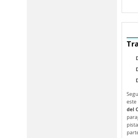
Tr
D
Segui
este
del 
para
pista
parte