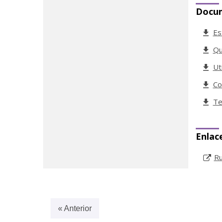
Docu
Es
Qu
Ut
Co
Te
Enlac
Ru
« Anterior