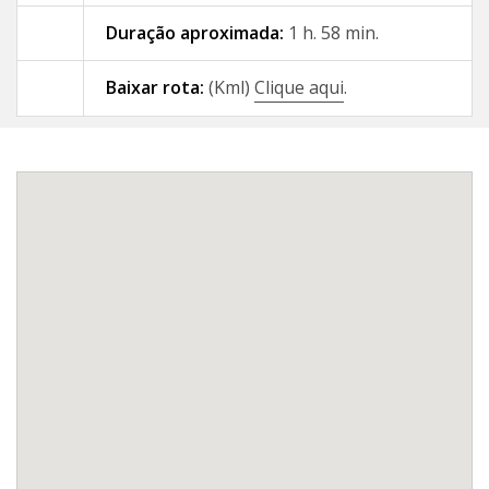
Duração aproximada:
1 h. 58 min.
09 - A Gándara - Santiago de
Compostela
Baixar rota:
(Kml)
Clique aqui
.