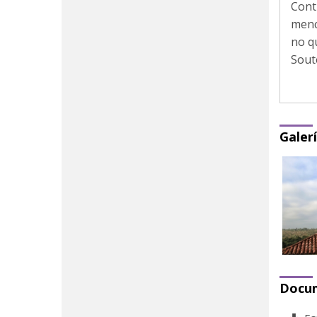
Cont
menc
no q
Sout
Galer
Docu