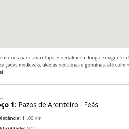
emo-nos para uma etapa especialmente longa e exigente, d
 calçadas medievais, aldeias pequenas e genuinas, até culmi
ei
.
oço 1
: Pazos de Arenteiro - Feás
Distância:
11,00 Km.
Dificuldade:
Alta