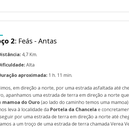
oço 2
: Feás - Antas
Distância:
4,7 Km.
Dificuldade:
Alta
Duração aproximada:
1 h. 11 min.
imos, em direção a norte, por uma estrada asfaltada até che
ro, apanhamos uma estrada de terra em direção a norte que 
o
mamoa do Ouro
(ao lado do caminho temos uma mamoa) 
nos leva à localidade da
Portela da Chancela
e concretamen
seguir por uma estrada de terra em direção a norte até che
amos a um troço de uma estrada de terra chamada Verea Vel