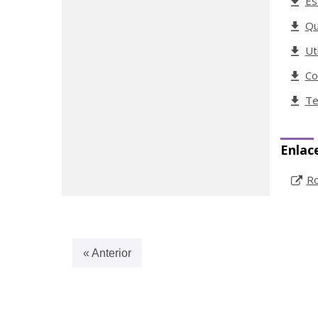
Es
Qu
Ut
Co
Te
Enlac
Ro
« Anterior