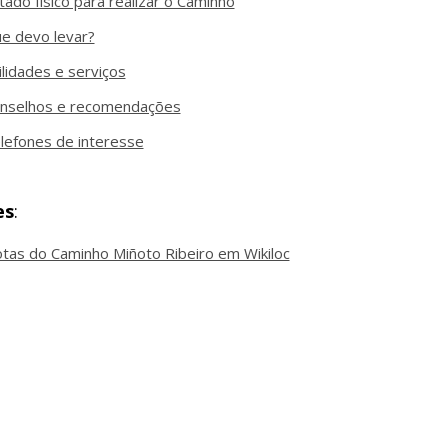
tado físico para realizar o Caminho
e devo levar?
ilidades e serviços
nselhos e recomendações
lefones de interesse
es
:
tas do Caminho Miñoto Ribeiro em Wikiloc