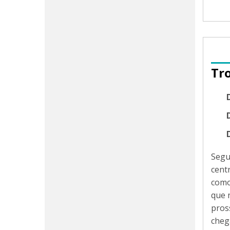
Tr
Segu
cent
com
que 
pros
cheg