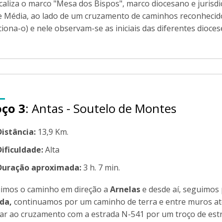
ocaliza o marco "Mesa dos Bispos", marco diocesano e juris
e Média, ao lado de um cruzamento de caminhos reconhecid
iona-o) e nele observam-se as iniciais das diferentes dioces
oço 3
: Antas - Soutelo de Montes
Distância:
13,9 Km.
Dificuldade:
Alta
Duração aproximada:
3 h. 7 min.
imos o caminho em direção a
Arnelas
e desde aí, seguimos 
da,
continuamos por um caminho de terra e entre muros até
ar ao cruzamento com a estrada N-541 por um troço de estr