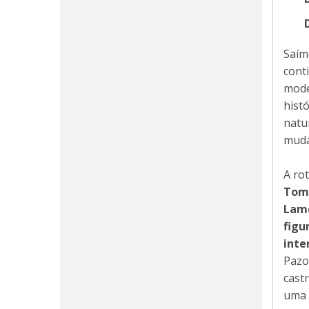
Saím
cont
mode
hist
natu
muda
A rot
Tom
Lam
figu
inte
Pazo
cast
uma 