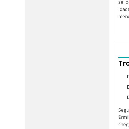
se l
Idad
menc
Tr
Segu
Ermi
cheg