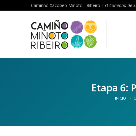
Caminho Xacobeo Miñoto - Ribeiro
|
O Caminho de S
Etapa 6: 
INICIO
O