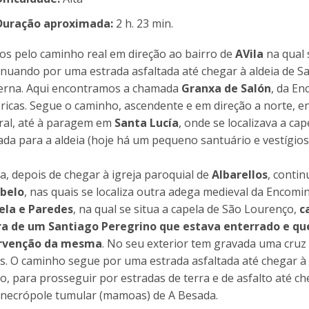
Duração aproximada:
2 h. 23 min.
os pelo caminho real em direção ao bairro de
AVila
na qual 
inuando por uma estrada asfaltada até chegar à aldeia de 
rna. Aqui encontramos a chamada
Granxa de Salón
, da E
óricas. Segue o caminho, ascendente e em direção a norte, 
ral, até à paragem em
Santa Lucía
, onde se localizava a c
da para a aldeia (hoje há um pequeno santuário e vestígios
a, depois de chegar à igreja paroquial de
Albarellos
, conti
belo
, nas quais se localiza outra adega medieval da Encomin
ela
e Paredes
, na qual se situa a capela de São Lourenço,
c
ra de um Santiago Peregrino que estava enterrado e qu
rvenção da mesma
. No seu exterior tem gravada uma cru
s. O caminho segue por uma estrada asfaltada até chegar à 
ro, para prosseguir por estradas de terra e de asfalto até c
necrópole tumular (mamoas) de A Besada.