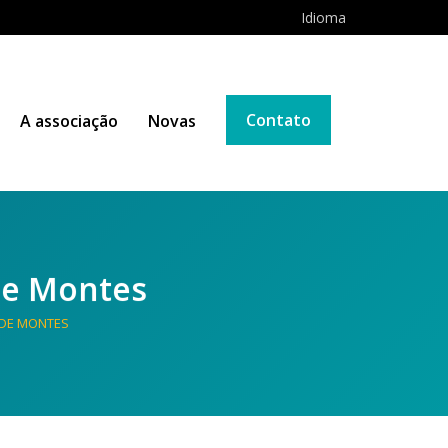
Idioma
Contato
A associação
Novas
 de Montes
 DE MONTES