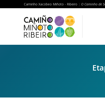
Caminho Xacobeo Miñoto - Ribeiro
|
O Caminho de S
Eta