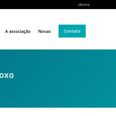
Idioma
Contato
A associação
Novas
Foxo