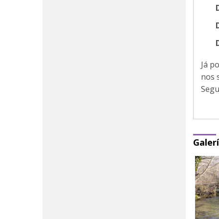
Já p
nos 
Segu
Galer