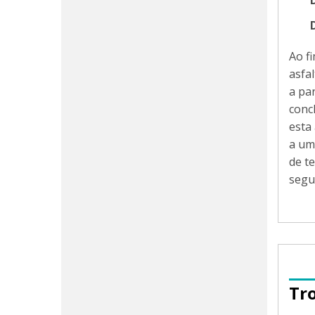
Ao f
asfa
a pa
conc
esta
a um
de te
segu
Tr