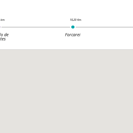
lo de
Forcarei
tes