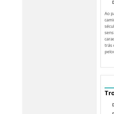
Ao p
cami
sécu
sens
cara
trás
pelo
Tr