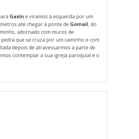
para
Gaxín
e viramos à esquerda por um
 metros até chegar à ponte de
Gomail
, do
caminho, adornado com muros de
e pedra que se cruza por um caminho e com
ltada depois de atravessarmos a parte de
emos contemplar a sua igreja paroquial e o