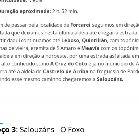
Dificuldade:
Média
Duração aproximada:
2 h. 52 min.
im de passar pela localidade de
Forcarei
seguimos em direçã
ltada que deixamos nesta ultima aldeia até chegar à estrada
rtir daqui continuamos até
Leboso, Quintillán
, com topóni
has de vieira, eremita de S.Amaro e
Meavía
com os topónim
 aldeia em direção a noroeste, por uma estrada asfaltada em
 alto conhecido como
A Cruz do Coto
e já no município de 
rra até à aldeia de
Castrelo de Arriba
na freguesia de Parde
indo esse mesmo caminho chegaremos a
Salouzáns
.
oço 3
: Salouzáns - O Foxo