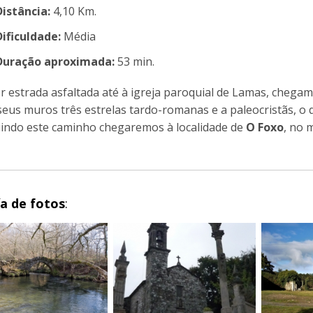
Distância:
4,10 Km.
Dificuldade:
Média
Duração aproximada:
53 min.
or estrada asfaltada até à igreja paroquial de Lamas, chega
seus muros três estrelas tardo-romanas e a paleocristãs, o
indo este caminho chegaremos à localidade de
O Foxo
, no 
ía de fotos
: