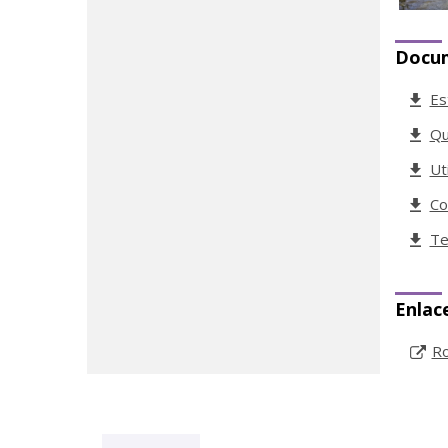
Docu
Es
Qu
Ut
Co
Te
Enlac
Ro