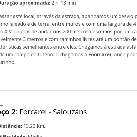
Duração aproximada:
2 h. 13 min.
assar este local, através da estrada, apanhamos um desvio 
nho lajeado e de terra, entre muros e com uma largura de 4
lo XIV. Depois de andar uns 200 metros descemos por um 
ivelmente 3 metros e com caminhos livres até um pontão d
cterísticas semelhantes entre eles. Chegamos à estrada asfa
 de um campo de futebol e chegamos a
Foorcarei
, onde pod
urinho.
oço 2
: Forcarei - Salouzáns
Distância:
13,20 Km.