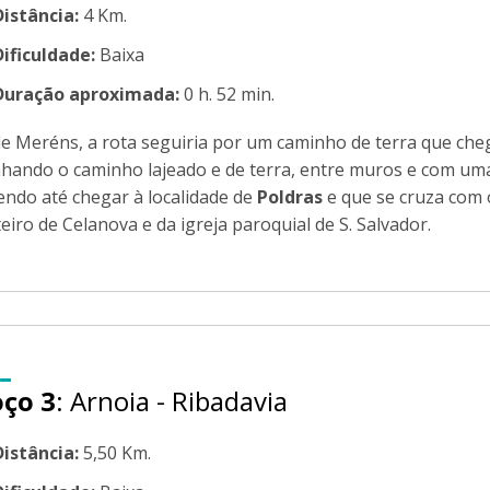
Distância:
4 Km.
Dificuldade:
Baixa
Duração aproximada:
0 h. 52 min.
e Meréns, a rota seguiria por um caminho de terra que cheg
hando o caminho lajeado e de terra, entre muros e com uma 
endo até chegar à localidade de
Poldras
e que se cruza com o
iro de Celanova e da igreja paroquial de S. Salvador.
oço 3
: Arnoia - Ribadavia
Distância:
5,50 Km.