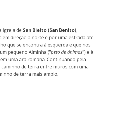
a igreja de
San Bieito (San Benito)
,
s em direção a norte e por uma estrada até
ho que se encontra à esquerda e que nos
a um pequeno Alminha ("
peto de ánimas
") e à
r tem uma ara romana. Continuando pela
m caminho de terra entre muros com uma
minho de terra mais amplo.