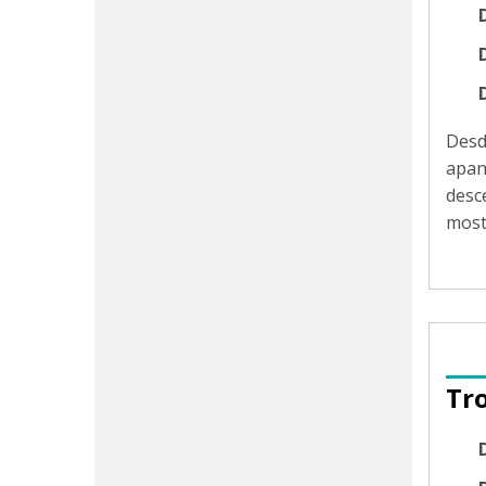
Desd
apan
desc
moste
Tr