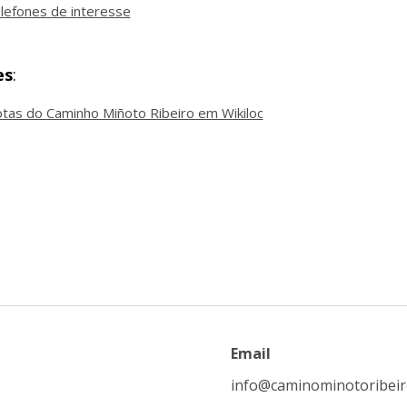
lefones de interesse
es
:
tas do Caminho Miñoto Ribeiro em Wikiloc
Email
info@caminominotoribei