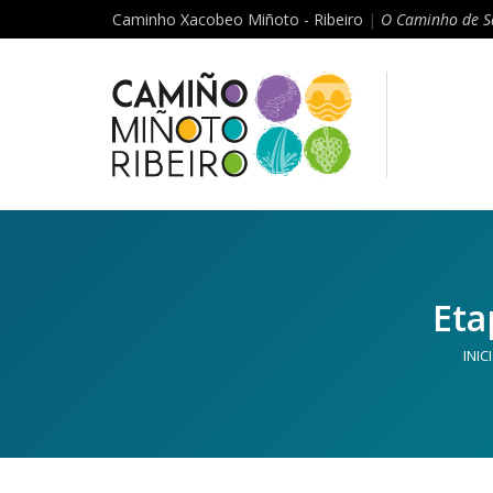
Caminho Xacobeo Miñoto - Ribeiro
|
O Caminho de S
Eta
INIC