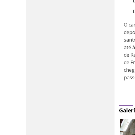
O ca
depo
sant
até à
de R
de Fr
cheg
pass
Galer