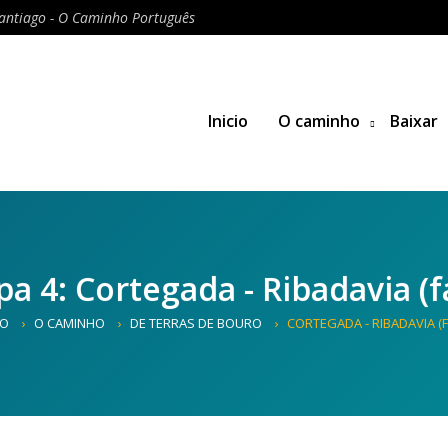
antiago - O Caminho Português
Inicio
O caminho
Baixar
pa 4: Cortegada - Ribadavia (fá
IO
O CAMINHO
DE TERRAS DE BOURO
CORTEGADA - RIBADAVIA (F