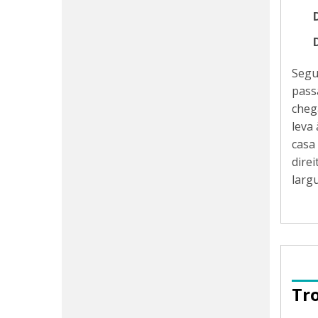
Segu
pass
cheg
leva
casa
dire
larg
Tr