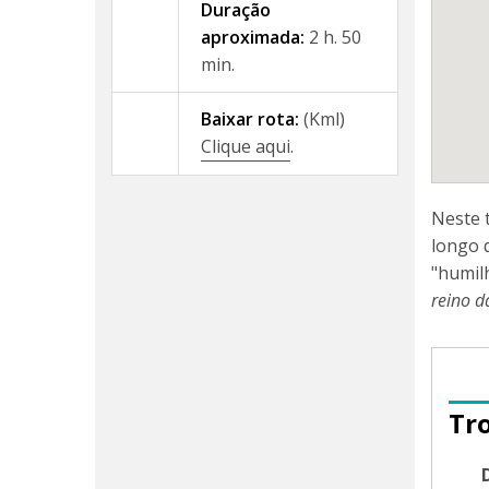
Duração
aproximada:
2 h. 50
min.
Baixar rota:
(Kml)
Clique aqui
.
Neste 
longo 
"humil
reino d
Tr