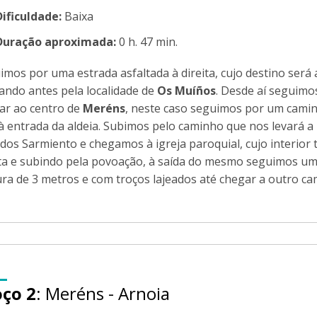
Dificuldade:
Baixa
Duração aproximada:
0 h. 47 min.
imos por uma estrada asfaltada à direita, cujo destino será 
ando antes pela localidade de
Os Muíños
. Desde aí seguimo
ar ao centro de
Meréns
, neste caso seguimos por um camin
 à entrada da aldeia. Subimos pelo caminho que nos levará 
 dos Sarmiento e chegamos à igreja paroquial, cujo interio
ita e subindo pela povoação, à saída do mesmo seguimos u
ura de 3 metros e com troços lajeados até chegar a outro ca
oço 2
: Meréns - Arnoia