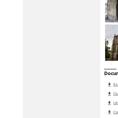
Docu
Es
Qu
Ut
Co