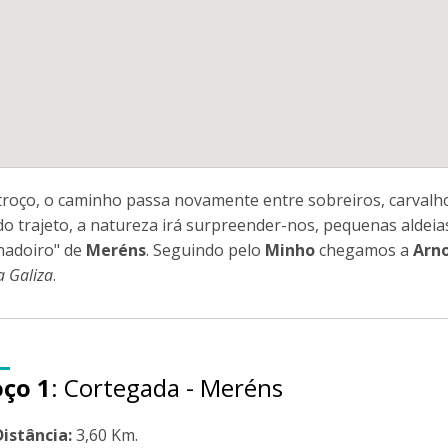
troço, o caminho passa novamente entre sobreiros, carval
do trajeto, a natureza irá surpreender-nos, pequenas aldei
hadoiro" de
Meréns
. Seguindo pelo
Minho
chegamos a
Arno
a Galiza
.
oço 1
: Cortegada - Meréns
Distância:
3,60 Km.