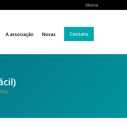
Idioma
Contato
A associação
Novas
cil)
ÁCIL)