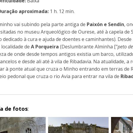
Dificuldade:
Baixa
Duração aproximada:
1 h. 12 min.
minho vai subindo pela parte antiga de
Paixón e Sendín
, o
sitadas no museu Arqueológico de Ourese, até à capela de
o dedicado à cura e ajuda de doentes e caminhantes). Desde
 localidade de
A Porqueira
(Deslumbrante Alminha ["
peto d
eza de onde desde tempos antigos existia um barco, utilizado
ancelos e desde ali até à vila de Ribadavia. Na atualidade, a
ar à ponte atual que cruza o Minho entrando em terras de R
eio pedonal que cruza o rio Avia para entrar na vila de
Riba
ía de fotos
: