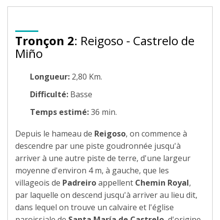
Tronçon 2
: Reigoso - Castrelo de
Miño
Longueur:
2,80 Km.
Difficulté:
Basse
Temps estimé:
36 min.
Depuis le hameau de
Reigoso
, on commence à
descendre par une piste goudronnée jusqu'à
arriver à une autre piste de terre, d'une largeur
moyenne d'environ 4 m, à gauche, que les
villageois de
Padreiro
appellent
Chemin Royal
,
par laquelle on descend jusqu'à arriver au lieu dit,
dans lequel on trouve un calvaire et l'église
paroissiale de
Santa María de Castrelo
, d'origine