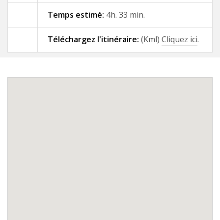
Temps estimé:
4h. 33 min.
09 - A Gándara - Santiago de
Compostela
Téléchargez l'itinéraire:
(Kml)
Cliquez ici
.