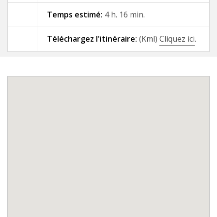
Temps estimé:
4 h. 16 min.
09 - A Gándara - Santiago de
Compostela
Téléchargez l'itinéraire:
(Kml)
Cliquez ici
.