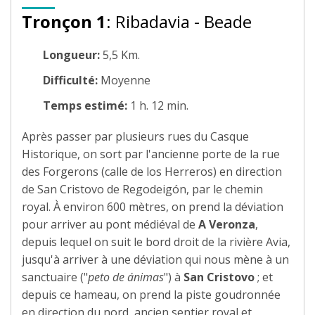
Tronçon 1
: Ribadavia - Beade
Longueur:
5,5 Km.
Difficulté:
Moyenne
Temps estimé:
1 h. 12 min.
Après passer par plusieurs rues du Casque
Historique, on sort par l'ancienne porte de la rue
des Forgerons (calle de los Herreros) en direction
de San Cristovo de Regodeigón, par le chemin
royal. À environ 600 mètres, on prend la déviation
pour arriver au pont médiéval de
A
Veronza
,
depuis lequel on suit le bord droit de la rivière Avia,
jusqu'à arriver à une déviation qui nous mène à un
sanctuaire ("
peto de ánimas
") à
San Cristovo
; et
depuis ce hameau, on prend la piste goudronnée
en direction du nord, ancien sentier royal et