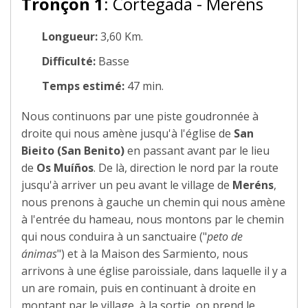
Tronçon 1
: Cortegada - Meréns
Longueur:
3,60 Km.
Difficulté:
Basse
Temps estimé:
47 min.
Nous continuons par une piste goudronnée à
droite qui nous amène jusqu'à l'église de
San
Bieito (San Benito)
en passant avant par le lieu
de
Os Muíños
. De là, direction le nord par la route
jusqu'à arriver un peu avant le village de
Meréns
,
nous prenons à gauche un chemin qui nous amène
à l'entrée du hameau, nous montons par le chemin
qui nous conduira à un sanctuaire ("
peto de
ánimas
") et à la Maison des Sarmiento, nous
arrivons à une église paroissiale, dans laquelle il y a
un are romain, puis en continuant à droite en
montant par le village, à la sortie, on prend le