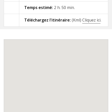
Temps estimé:
2 h. 50 min.
09 - A Gándara - Santiago de
Compostela
Téléchargez l'itinéraire:
(Kml)
Cliquez ici
.