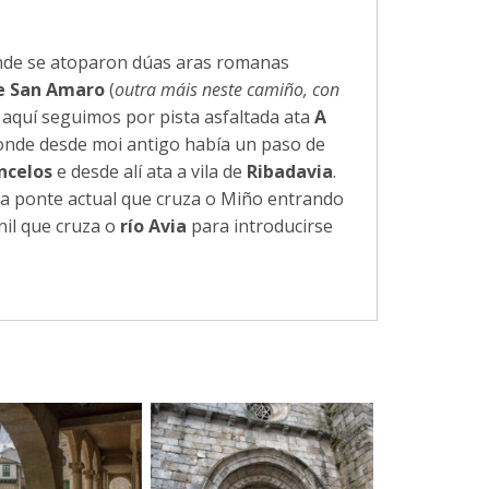
nde se atoparon dúas aras romanas
e San Amaro
(
outra máis neste camiño, con
 aquí seguimos por pista asfaltada ata
A
nde desde moi antigo había un paso de
ncelos
e desde alí ata a vila de
Ribadavia
.
r a ponte actual que cruza o Miño entrando
nil que cruza o
río Avia
para introducirse