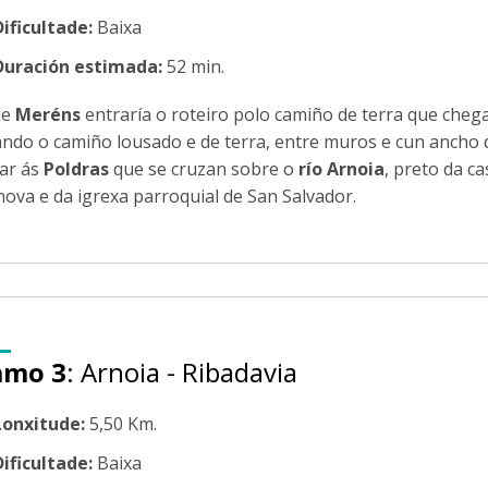
Dificultade:
Baixa
Duración estimada:
52 min.
de
Meréns
entraría o roteiro polo camiño de terra que chega
ndo o camiño lousado e de terra, entre muros e cun ancho 
ar ás
Poldras
que se cruzan sobre o
río Arnoia
, preto da c
nova e da igrexa parroquial de San Salvador.
amo 3
: Arnoia - Ribadavia
Lonxitude:
5,50 Km.
Dificultade:
Baixa