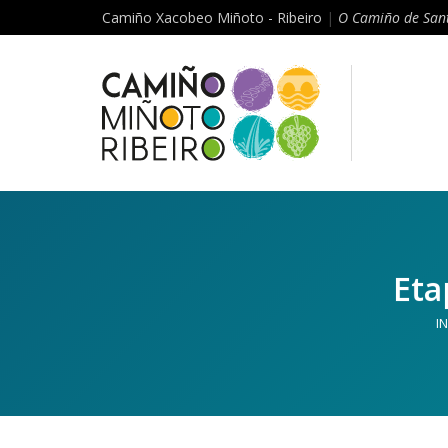
Camiño Xacobeo Miñoto - Ribeiro
|
O Camiño de Sant
Eta
IN