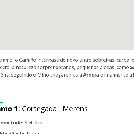
tramo, o Camiño intérnase de novo entre sobreiras, carbal
xecto, a natureza sorprenderanos, pequenas aldeas, como
S
éns
, seguindo o Miño chegaremos a
Arnoia
e finalmente a
amo 1
: Cortegada - Meréns
Lonxitude:
3,60 Km.
Dificultade:
Baixa