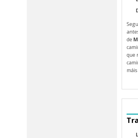
Segu
ante
de
M
cami
que 
cami
máis
Tr