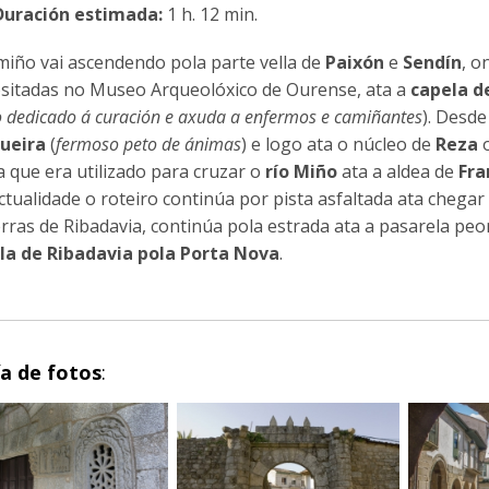
Duración estimada:
1 h. 12 min.
miño vai ascendendo pola parte vella de
Paixón
e
Sendín
, o
sitadas no Museo Arqueolóxico de Ourense, ata a
capela d
 dedicado á curación e axuda a enfermos e camiñantes
). Desde
ueira
(
fermoso peto de ánimas
) e logo ata o núcleo de
Reza
o
a que era utilizado para cruzar o
río Miño
ata a aldea de
Fra
ctualidade o roteiro continúa por pista asfaltada ata chega
erras de Ribadavia, continúa pola estrada ata a pasarela peo
ila de Ribadavia pola Porta Nova
.
ía de fotos
: