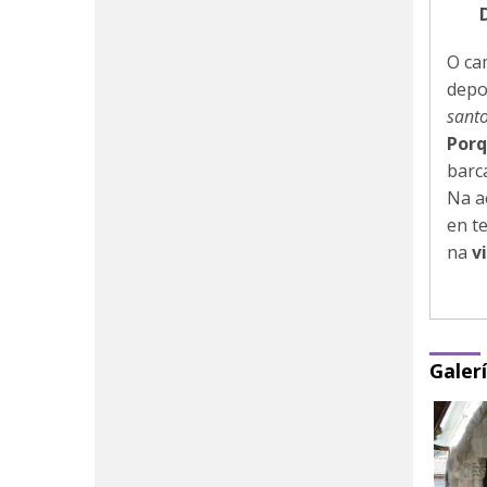
O ca
depo
santo
Porq
barc
Na a
en t
na
v
Galer