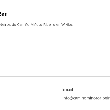
óns
:
teiros do Camiño Miñoto Ribeiro en Wikiloc
Email
info@caminominotoribei