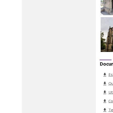
Docu
Es
Qu
Ut
Co
Te