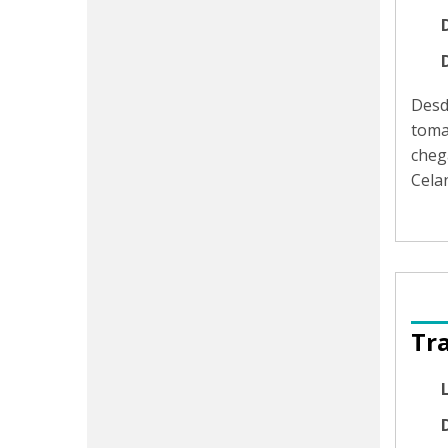
Des
toma
cheg
Cela
Tr