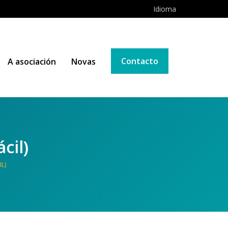
Idioma
Contacto
A asociación
Novas
cil)
L)