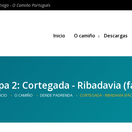
iago - O Camiño Portugués
Inicio
O camiño
Descargas
pa 2: Cortegada - Ribadavia (fá
ICIO
O CAMIÑO
DENDE PADRENDA
CORTEGADA - RIBADAVIA (FÁCI