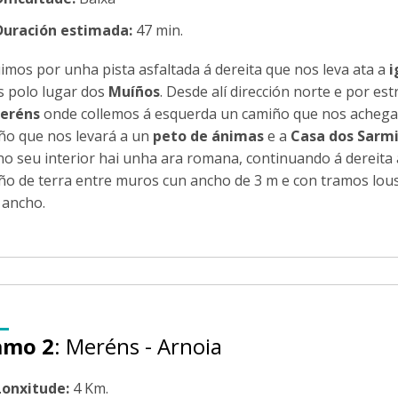
Duración estimada:
47 min.
imos por unha pista asfaltada á dereita que nos leva ata a
i
s polo lugar dos
Muíños
. Desde alí dirección norte e por e
eréns
onde collemos á esquerda un camiño que nos achega 
ño que nos levará a un
peto de ánimas
e a
Casa dos Sarm
no seu interior hai unha ara romana, continuando á dereita
ño de terra entre muros cun ancho de 3 m e con tramos lou
 ancho.
amo 2
: Meréns - Arnoia
Lonxitude:
4 Km.