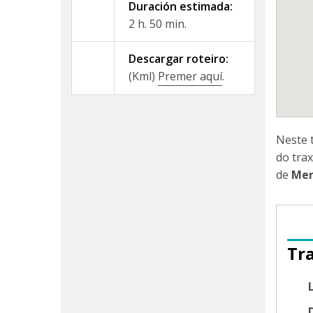
Duración estimada:
2 h. 50 min.
Descargar roteiro:
(Kml)
Premer aquí
.
Neste 
do tra
de
Mer
Tr