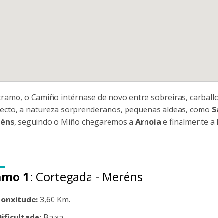
tramo, o Camiño intérnase de novo entre sobreiras, carbal
xecto, a natureza sorprenderanos, pequenas aldeas, como
S
éns
, seguindo o Miño chegaremos a
Arnoia
e finalmente a
amo 1
: Cortegada - Meréns
Lonxitude:
3,60 Km.
Dificultade:
Baixa