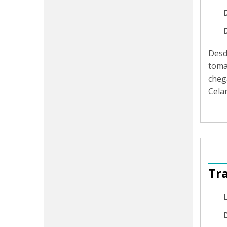
Des
toma
cheg
Cela
Tr