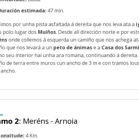
Duración estimada:
47 min.
imos por unha pista asfaltada á dereita que nos leva ata a
i
s polo lugar dos
Muíños
. Desde alí dirección norte e por e
éns
onde collemos á esquerda un camiño que nos achega ata
ño que nos levará a un
peto de ánimas
e a
Casa dos Sarm
no seu interior hai unha ara romana, continuando á dereita
ño de terra entre muros cun ancho de 3 m e con tramos lou
 ancho.
amo 2
: Meréns - Arnoia
Lonxitude:
4 Km.