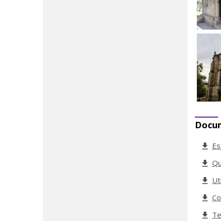
Docu
Es
Qu
Ut
Co
Te