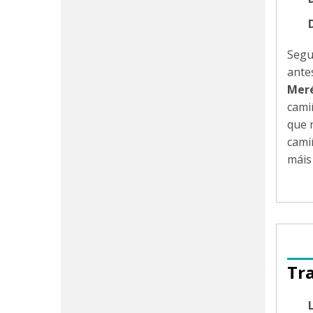
Segu
ante
Mer
cami
que 
cami
máis
Tr