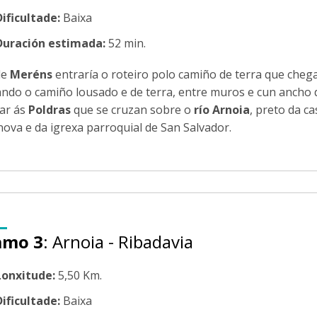
Dificultade:
Baixa
Duración estimada:
52 min.
de
Meréns
entraría o roteiro polo camiño de terra que chega
ndo o camiño lousado e de terra, entre muros e cun ancho 
ar ás
Poldras
que se cruzan sobre o
río Arnoia
, preto da c
nova e da igrexa parroquial de San Salvador.
amo 3
: Arnoia - Ribadavia
Lonxitude:
5,50 Km.
Dificultade:
Baixa