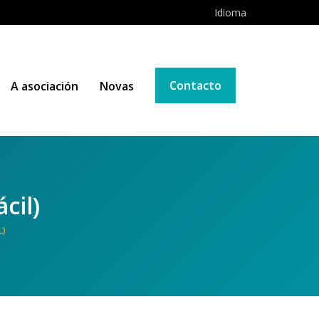
Idioma
Contacto
A asociación
Novas
cil)
)