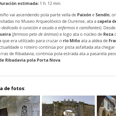
Duración estimada:
1 h. 12 min.
miño vai ascendendo pola parte vella de
Paixón
e
Sendín
, o
sitadas no Museo Arqueolóxico de Ourense, ata a
capela d
 dedicado á curación e axuda a enfermos e camiñantes
). Desde
ueira
(
fermoso peto de ánimas
) e logo ata o núcleo de
Reza
o
a que era utilizado para cruzar o
río Miño
ata a aldea de
Fra
ctualidade o roteiro continúa por pista asfaltada ata chega
erras de Ribadavia, continúa pola estrada ata a pasarela peo
 de Ribadavia pola Porta Nova
.
ía de fotos
: