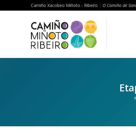
Camiño Xacobeo Miñoto - Ribeiro
|
O Camiño de Sant
Eta
I