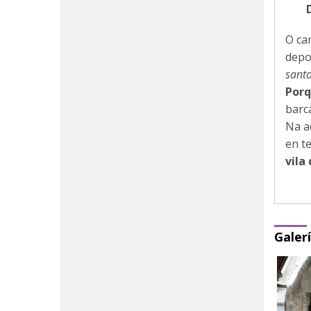
O ca
depo
santo
Porq
barc
Na a
en t
vila
Galer