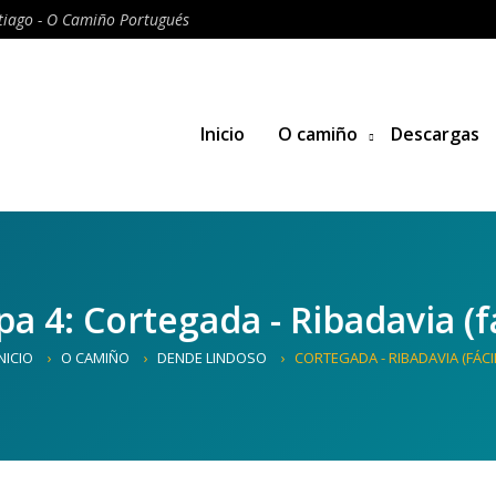
iago - O Camiño Portugués
Inicio
O camiño
Descargas
pa 4: Cortegada - Ribadavia (fá
NICIO
O CAMIÑO
DENDE LINDOSO
CORTEGADA - RIBADAVIA (FÁCIL