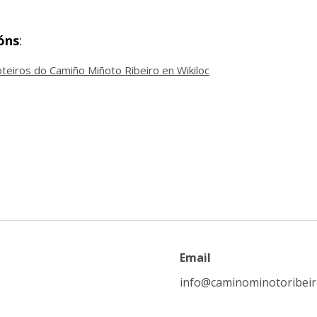
óns
:
teiros do Camiño Miñoto Ribeiro en Wikiloc
Email
info@caminominotoribei