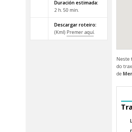
Duración estimada:
2 h. 50 min.
Descargar roteiro:
(Kml)
Premer aquí
.
Neste 
do tra
de
Mer
Tr