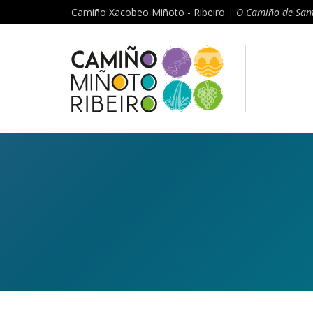
Camiño Xacobeo Miñoto - Ribeiro
|
O Camiño de Sant