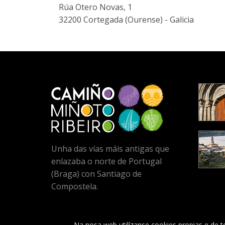
Rúa Otero Novas, 1
32200 Cortegada (Ourense) - Galicia
Unha das vías máis antigas que
enlazaba o norte de Portugal
(Braga) con Santiago de
Compostela.
Na nosa web utilízanse cookies propias e de te