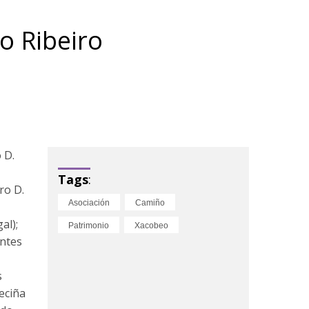
o Ribeiro
 D.
Tags
:
ro D.
Asociación
Camiño
al);
Patrimonio
Xacobeo
entes
s
eciña