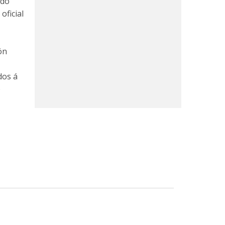
l do
oficial
ón
dos á
o