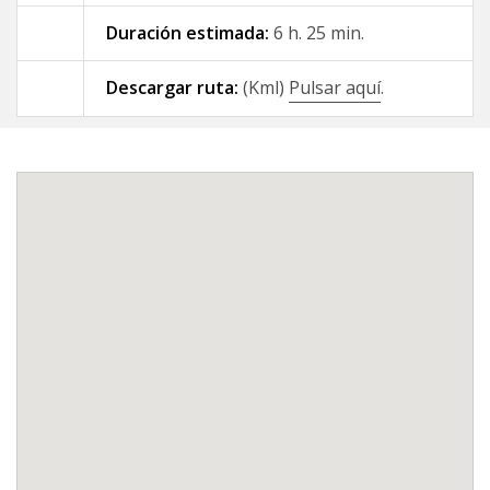
Duración estimada:
6 h. 25 min.
09 - A Gándara - Santiago de
Compostela
Descargar ruta:
(Kml)
Pulsar aquí
.