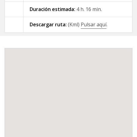
Duración estimada:
4 h. 16 min.
09 - A Gándara - Santiago de
Compostela
Descargar ruta:
(Kml)
Pulsar aquí
.